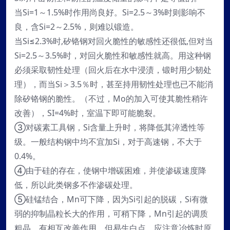
当Si=1～1.5%时作用尚良好。Si=2.5～3%时则影响不
良，含Si=2～2.5%，则难以锻造。
当Si≤2.3%时,矽铬钢对回火脆性的敏感性还很低,但对当
Si=2.5～3.5%时，对回火脆性和敏感性就高。用这种钢
必须采取韧性处理（回火后在水中浸渍，锻时用少韧处
理），而当Si＞3.5％时，甚至持用韧性处理也已不能消
除矽铬钢的脆性。（不过，Mo的加入可使其脆性稍许
改善），SI=4%时，室温下即可能脆裂。
③对碳素工具钢，Si含量上升时，将降低其淬透性等
级。一般结构钢中均不宜加Si，对于高速钢，不大于
0.4%。
④由于硅的存在，使钢中增碳困难，并使渗碳速度降
低，所以此类钢多不作渗碳处理。
⑤硅锰结合，Mn可下降，因为Si引起的脱碳，Si有微
弱的抑制晶粒长大的作用，可稍下降，Mn引起的调质
粗晶，有相互改善作用，但易生白点，应注意冶炼时原