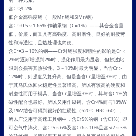
的一种元素。
含Cr≯1.2%
低合金高强度钢（一般Mn钢和SiMn钢）
含Cr=0.5～1.65% 作轴承钢（C≈1%）——其合金含量
低，价廉，而又具有高强度、高耐磨性、良好的耐疲劳
性和淬透性，且热处理也简便。
含Cr=3～10%的钢——Cr对钢强度和韧性的影响是Cr＜
2%时逐渐增强到2%时，强化作用最为显著。但超过此
限则会损害其热强性。3～10%时最为明显，当含Cr＞
12%时，则强度又复升高。但是当含Cr量增至3%时，由
于其马氏体回火稳定性显著增高。所以有较高的硬度和
耐磨性而用于模具。当含Cr量增至3%时，其与含C1%的
磁性配合也最好。所以又用作磁钢。含Cr4%而与18%W
及1%V结合可得到很好的红硬性（620℃ HRC=60），
所以广泛用于高速工具钢中，含Cr5%的钢（含C1%）即
可空气中淬火。含Cr5～6%及含Cr6～10%且含Si2～3%