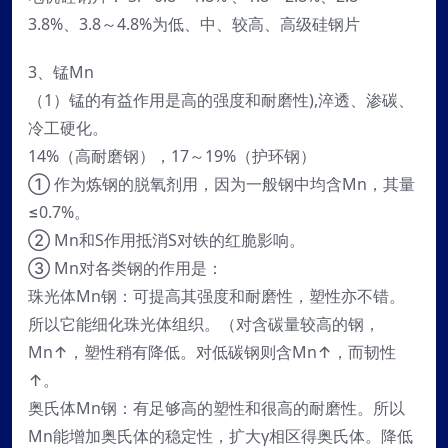
3.8%、3.8～4.8%为低、中、较高、高级硅钢片
3、锰Mn
（1）锰的有益作用是高的强度和耐磨性),淬透、渗碳、
冷工硬化。
14%（高耐磨钢），17～19%（护环钢）
① 作为炼钢的脱氧剂用，因为一般钢中均含Mn，其量
≤0.7%。
② Mn和S作用抵消S对铁的红脆影响。
③ Mn对各类钢的作用是：
珠光体Mn钢：可提高其强度和耐磨性，塑性亦不错。
所以它能细化珠光体组织。（对含碳量较高的钢，
Mn↑，塑性稍有降低。对低碳钢则含Mn↑，而韧性
↑。
奥氏体Mn钢：有足够高的塑性和很高的耐磨性。所以
Mn能增加奥氏体的稳定性，扩大γ相区得奥氏体。降低