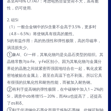
甚至Al=8% Cr7Al7：考虑电热合金受荷不大，虽有脆
性，仍可使用.
2. 硅Si
（1）一般合金钢中的Si含量不会高于3.5%，更多时
（4.8～6.5%）将使钢具有很高的脆性。
Si的有益作用：高的热强性和弹性极限，高的导磁率，
涡流损失少。
①象Al、Cr一样，其氧化物均是尖晶石类型的组织。其
晶格常数与α-Fe、γ-Fe区别小。因为其氧化物与金属分
界处的晶胞之间就紧密而强固地结合在一起，氧化皮紧
密地被贴在金属上，甚至在高温下也不剥落。所以它具
有很强的抗氧化性和耐热性能，而被加入耐热钢。
②有利于提高钢的弹性极限，在中碳钢中加入1～2%的
Si，调质中σb将增15～20%，而Aku也提高了，还提高
了σs和δ。
③利于促进钢中石墨化而用于炼制石墨钢。此钢可制轴