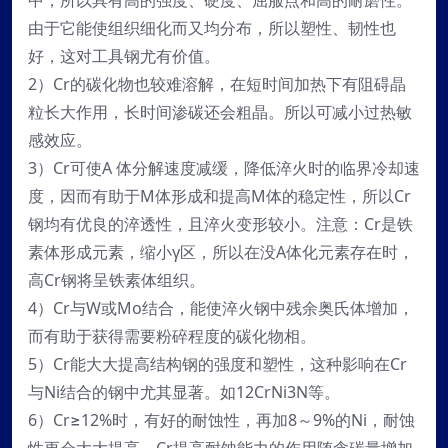
中，所以具有高的强度、硬度、屈服点和高的耐磨性。
由于它能使组织细化而又均分布，所以塑性、韧性也
好，这对工具钢尤有价值。
2）Cr的碳化物也较难溶解，在短时间加热下有阻碍晶
粒长大作用，长时间渗碳还会粗晶。所以可减小过热敏
感效应。
3）Cr可使A 体分解速度减缓，降低淬火时的临界冷却速
度，因而有助于M体形成和提高M体的稳定性，所以Cr
钢均有优良的淬透性，且淬火变形较小。注意：Cr是铁
素体形成元素，缩小γ区，所以在没A体化元素存在时，
高Cr钢将呈铁素体组织。
4）Cr与W或Mo结合，能使淬火钢中残余奥氏体增加，
而有助于获得需要粉碎程度的碳化物相。
5）Cr能大大提高结构钢的强度和塑性，这种影响在Cr
与Ni结合的钢中尤其显著。如12CrNi3N等。
6）Cr≥12%时，有好的耐蚀性，再加8～9%的Ni，耐蚀