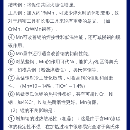
结构钢：将促使其回火脆性增强。
工具钢：加入约1%Mn，可减少淬火时的体积变形，这
对于精密工具和长形工具来说有重要的意义。（如
CrMn、CrWMn钢等）。
④ Mn可改善钢的焊接性和低温性能，还可减慢钢的脱
碳作用。
⑤ Mn量中还可适当改善钢的切削性能。
⑥ 对某些钢，Mn的作用可代Ni，能扩大γ相区得奥氏
体，如模具钢（增强淬透性）、奥氏体钢等。
⑦ 高锰钢对冷工硬化敏感，可提高钢的强度和耐磨
性。（Mn=10～14%，而C=1～1.4%）
⑧ 铬锰奥氏体钢的热强性很好，甚至可超过Cr、Ni
钢，加4%Cr、Ni红热耐磨性更好。Mn价廉。
（2）锰的不良影响是：
① 增加钢的过热敏感性（粗晶）：这是由于含Mn渗碳
体的稳定性不强，在加热过程中很容易完全溶于奥氏体