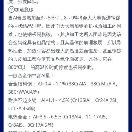
度、强度降低。
②加速脱碳
当Al含量增加至3～5%时，8～9%将会大大地促进钢锭
的柱状结晶过程。因此而大大增加钢的机械热加工的困
难，也使钢极易脱碳。（其热加工之所以困难是因为该
合金钢锭具有粗晶结构，且其晶体的解理极弱，所以导
热性低，加热时容易出现大的温度差而锻裂，甚至钢锭
的去皮加工都会使其晶界氧化而破坏。此外，它在
800℃以上的高温长时间停置也极易变脆。
一般合金钢中含Al量：
合金结构钢： Al=0.4～1.1% (38CrAlA、38CrMoAlA、
38CrWVAlA等)
耐热不起皮钢：Al=1.1～4.5% (Cr13SiAl、Cr24Al2Si、
Cr17Al4Si等)
电热合金： Al=3.5～6.5% (Cr13Al4、1Cr17Al5、
Cr8Al5、0Cr17Al5等)