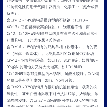
的矽铬钢，尽管强度不是很高，但亦具有足够的耐热性
和抗氧化性而用于气阀中及石油、化学工业（氨合成设
备等）。
含Cr=12～14%的钢是最典型的不锈钢（1Cr13～
4Cr13）它们都有较高的抗蚀力，强度也不错，面
Cr12、Cr12Mo等则是典型的具有高淬透性和高耐磨性
的模具钢。（此类多属马氏体钢）
含Cr=16～18%的钢有的只具单相（铁素体），有的双
相（M体—铁素体），此类具单相的Cr钢耐蚀力比含
Cr=12～14%的钢还高。如Cr17、9Cr18等，如再加8～
9%的Ni其耐蚀力又将大大增高。如1Cr18Ni9、
1Cr18Ni9Ti等都是典型的不锈钢、耐酸性较好，CrNi钢
的缺点是有晶间腐蚀，加Ti、Nb可改善。
含Cr=23～32%的钢具有很好的抗蚀稳定性，极高的抗
氧化性，甚至在普通温度下能抵抗浓硝酸、浓磷酸、浓
硫酸的浸蚀。含Cr 27～28%的钢可作1300℃的热电偶