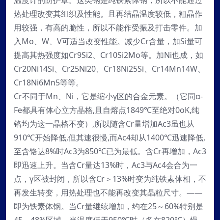
温度计的防护罩。这类钢是纯铁素体钢，所以不能通过
热处理改变其组织及性能。且再结晶温度较低，粗晶作
用较强，有高的脆性，所以不能作受振及打击零件。加
入Mo、W、V可适当改变性能。减少Cr含量，加Si量可
提高其热强度如Cr9Si2、Cr10Si2Mo等。加Ni也成，如
Cr20Ni14Si、Cr25Ni20、Cr18Ni25Si、Cr14Mn14W、
Cr18Ni6Mn5等等。
Cr不同于Mn、Ni，它是缩小γ区的合金元素。（它同α-
Fe都具有体心立方晶格,且自熔点1849℃至绝对0oK,纯
铬均为这一晶格不变）,所以随含Cr量增加Ac3虽也从
910℃开始降低,但其速很慢,而Ac4却从1400℃迅速降低,
至含铬达8%时Ac3为850℃已为最低。含Cr再增加，Ac3
即迅速上升。当含Cr量达13%时，Ac3与Ac4会合为一
点，γ区被封闭，所以含Cr＞13%时变为纯铁素体相，不
再发生转变，用热处理也不能再改变其晶粒尺寸。——
即为铁素体钢。当Cr量继续增加，约在25～60%特别是