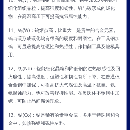
10、钒(V)：钒是钢的优良脱氧剂。钢中加0.5%的钒可
细化组织晶粒，提高强度和韧性。钒与碳形成的碳化
物，在高温高压下可提高抗氢腐蚀能力。
11、钨(W)：钨熔点高，比重大，是贵生的合金元素。
钨与碳形成碳化钨有很高的硬度和耐磨性。在工具钢加
钨，可显著提高红硬性和热强性，作切削工具及锻模具
用。
12、铌(Nb)：铌能细化晶粒和降低钢的过热敏感性及回
火脆性，提高强度，但塑性和韧性有所下降。在普通低
合金钢中加铌，可提高抗大气腐蚀及高温下抗氢、氮、
氨腐蚀能力。铌可改善焊接性能。在奥氏体不锈钢中加
铌，可防止晶间腐蚀现象。
13、钴(Co)：钴是稀有的贵重金属，多用于特殊钢和合
金中，如热强钢和磁性材料。