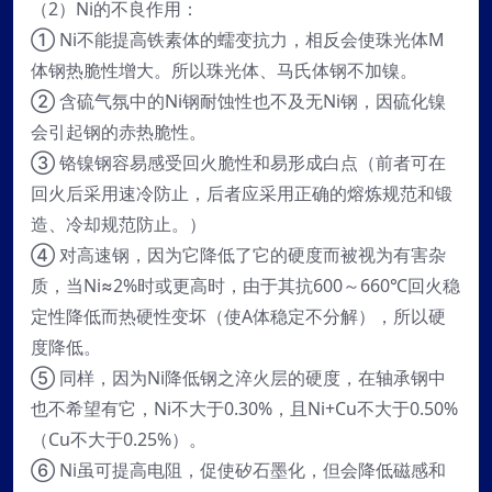
（2）Ni的不良作用：
① Ni不能提高铁素体的蠕变抗力，相反会使珠光体M
体钢热脆性增大。所以珠光体、马氏体钢不加镍。
② 含硫气氛中的Ni钢耐蚀性也不及无Ni钢，因硫化镍
会引起钢的赤热脆性。
③ 铬镍钢容易感受回火脆性和易形成白点（前者可在
回火后采用速冷防止，后者应采用正确的熔炼规范和锻
造、冷却规范防止。）
④ 对高速钢，因为它降低了它的硬度而被视为有害杂
质，当Ni≈2%时或更高时，由于其抗600～660℃回火稳
定性降低而热硬性变坏（使A体稳定不分解），所以硬
度降低。
⑤ 同样，因为Ni降低钢之淬火层的硬度，在轴承钢中
也不希望有它，Ni不大于0.30%，且Ni+Cu不大于0.50%
（Cu不大于0.25%）。
⑥ Ni虽可提高电阻，促使矽石墨化，但会降低磁感和