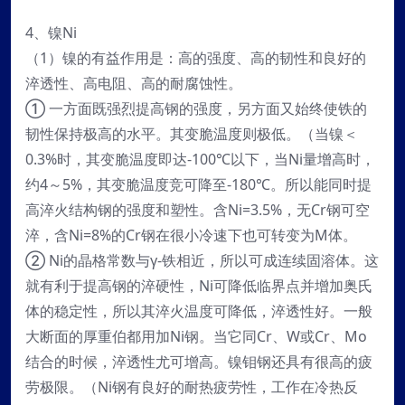
4、镍Ni
（1）镍的有益作用是：高的强度、高的韧性和良好的
淬透性、高电阻、高的耐腐蚀性。
① 一方面既强烈提高钢的强度，另方面又始终使铁的
韧性保持极高的水平。其变脆温度则极低。（当镍＜
0.3%时，其变脆温度即达-100℃以下，当Ni量增高时，
约4～5%，其变脆温度竞可降至-180℃。所以能同时提
高淬火结构钢的强度和塑性。含Ni=3.5%，无Cr钢可空
淬，含Ni=8%的Cr钢在很小冷速下也可转变为M体。
② Ni的晶格常数与γ-铁相近，所以可成连续固溶体。这
就有利于提高钢的淬硬性，Ni可降低临界点并增加奥氏
体的稳定性，所以其淬火温度可降低，淬透性好。一般
大断面的厚重伯都用加Ni钢。当它同Cr、W或Cr、Mo
结合的时候，淬透性尤可增高。镍钼钢还具有很高的疲
劳极限。（Ni钢有良好的耐热疲劳性，工作在冷热反