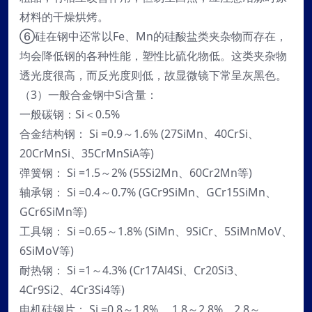
材料的干燥烘烤。
⑥硅在钢中还常以Fe、Mn的硅酸盐类夹杂物而存在，
均会降低钢的各种性能，塑性比硫化物低。这类夹杂物
透光度很高，而反光度则低，故显微镜下常呈灰黑色。
（3）一般合金钢中Si含量：
一般碳钢：Si＜0.5%
合金结构钢： Si =0.9～1.6% (27SiMn、40CrSi、
20CrMnSi、35CrMnSiA等)
弹簧钢： Si =1.5～2% (55Si2Mn、60Cr2Mn等)
轴承钢： Si =0.4～0.7% (GCr9SiMn、GCr15SiMn、
GCr6SiMn等)
工具钢： Si =0.65～1.8% (SiMn、9SiCr、5SiMnMoV、
6SiMoV等)
耐热钢： Si =1～4.3% (Cr17Al4Si、Cr20Si3、
4Cr9Si2、4Cr3Si4等)
电机硅钢片： Si =0.8～1.8% 、1.8～2.8%、2.8～