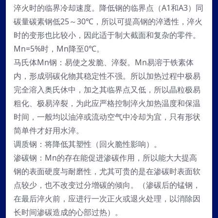
淬火时的临界冷却速度。降低钢的临界点（A1和A3）同
碳量碳素钢低25～30℃，所以可提高钢的淬透性，淬火
时的变形也比较小，因此适于制大截面和复杂的零件。
Mn=5%时，Mn降至0℃。
马氏体Mn钢：易使之发脆、淬裂。Mn易溶于铁素体
内，形成弱碳化物其稳定性不强。所以加热过程中极易
完全溶入奥氏休中，加之其临界点又低，所以晶粒极易
粗化、极易淬裂，为此应严格控制淬火加热温度和保温
时间，一般均以油淬或流动空气中冷却为宜，只有形状
简单件才好用水淬。
调质钢：将降低其塑性（回火脆性影响）。
渗碳钢：Mn的存在能促进渗碳作用，所以能大大提高
钢的表面硬度与耐磨性，尤其可贵的是在渗碳时表面软
点较少，也不改变过分增碳的倾向。（渗碳后的锰钢，
在最后淬火前，应进行一次正火或退火处理，以消除因
长时间渗碳造成的心部过热）。