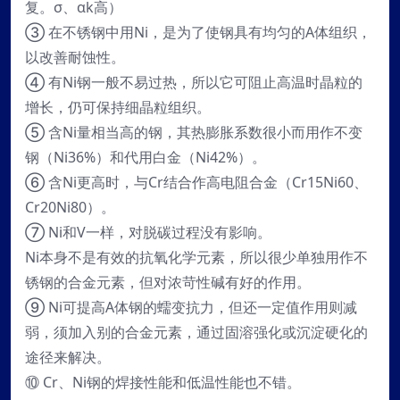
复。σ、αk高）
③ 在不锈钢中用Ni，是为了使钢具有均匀的A体组织，
以改善耐蚀性。
④ 有Ni钢一般不易过热，所以它可阻止高温时晶粒的
增长，仍可保持细晶粒组织。
⑤ 含Ni量相当高的钢，其热膨胀系数很小而用作不变
钢（Ni36%）和代用白金（Ni42%）。
⑥ 含Ni更高时，与Cr结合作高电阻合金（Cr15Ni60、
Cr20Ni80）。
⑦ Ni和V一样，对脱碳过程没有影响。
Ni本身不是有效的抗氧化学元素，所以很少单独用作不
锈钢的合金元素，但对浓苛性碱有好的作用。
⑨ Ni可提高A体钢的蠕变抗力，但还一定值作用则减
弱，须加入别的合金元素，通过固溶强化或沉淀硬化的
途径来解决。
⑩ Cr、Ni钢的焊接性能和低温性能也不错。