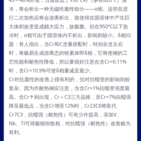
45～48%区域，当温度低于950℃时（多在820℃）慢
冷，将会析出一种无磁性脆性组分——σ相。这些在进
行二次加热后将会游离析出，致使得在固溶体中产生巨
大体积改变造成颇大应力，故极脆。但在950℃以下急
冷时，σ相可由于固溶体内不析出，影响则较小。δ相问
题：有人指出，当Cr和C含量搭配时，特别在含左右
时，将极易生成游离态的铁素体即δ相，它将使钢的工
艺性能和耐热性降低，所以要很好注意在含Cr=0.11%
时，含Cr=10.9%可使δ相量减至最少。
Cr对抗腐性的改善上很有利的，但对抗蠕变的影响则较
复杂。因为作耐热钢应注意，当含Cr=1%抗蠕变强度最
高。含Cr↑则出现，Cr＞C3三方晶格，至Cr=7%抗蠕强
降至最低点，当含Cr增至12%时，Cr23C6将取代
Cr7C3，抗蠕强（耐热性）可有少许提高，添加V、
Nb、Ti可得极细弥散相，对抗蠕强（耐热性）改善极为
有利。