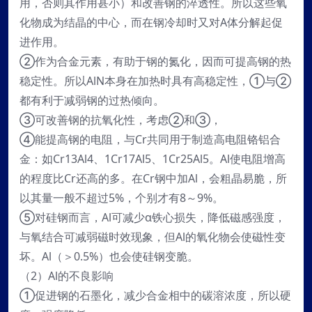
用，否则其作用甚小）和改善钢的淬透性。所以这些氧
化物成为结晶的中心，而在钢冷却时又对A体分解起促
进作用。
②作为合金元素，有助于钢的氮化，因而可提高钢的热
稳定性。所以AlN本身在加热时具有高稳定性，①与②
都有利于减弱钢的过热倾向。
③可改善钢的抗氧化性，考虑②和③，
④能提高钢的电阻，与Cr共同用于制造高电阻铬铝合
金：如Cr13Al4、1Cr17Al5、1Cr25Al5。Al使电阻增高
的程度比Cr还高的多。在Cr钢中加Al，会粗晶易脆，所
以其量一般不超过5%，个别才有8～9%。
⑤对硅钢而言，Al可减少α铁心损失，降低磁感强度，
与氧结合可减弱磁时效现象，但Al的氧化物会使磁性变
坏。Al（＞0.5%）也会使硅钢变脆。
（2）Al的不良影响
①促进钢的石墨化，减少合金相中的碳溶浓度，所以硬