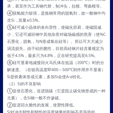
承，甚至作为工具钢代替，制冲头，拉模、弯曲模等。
④脱氧能力较强，是炼钢常用的脱氧剂，故一般钢中均
含Si，其量≤0.5%。
⑤硅可减小晶体的各向异性，使磁化容易，使磁阻减
小，它还可减轻钢中其他杂质对磁场磁感的危害（使%C
石墨化，脱氧，与N形成氢化硅等）。所以可大大减少
涡流损失。由于硅的脆性，目前高硅钢片硅含量规定为
低于4.5%，最多只为4.8%，正在研究提高至6.5%。
⑥硅可显著地减慢回火马氏体在低温（200℃）时的分
解速度。（在较高温度即400～500℃则作用并不显著）
Si是铁素体形成元素，多加Si会使A-α转化。
（2）Si的不良影响
①促使石墨化，促进脱碳（它是阻止碳化物形成的一种
元素），含Si钢一般不作渗碳。
②促进回火脆性的发展，使塑性降低。
Si对冲击韧性和韧性的温度储量的影响不是等值的。