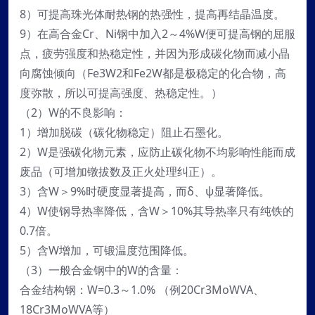
8）可提高珠光体耐热钢的热强性，提高再结晶温度。
9）在高合金Cr、Ni钢中加入2～4%W便可提高钢的屈服
点，疲劳强度和热稳定性，并因为形成碳化物而减小晶
向腐蚀倾向（Fe3W2和Fe2W都是极稳定的化合物，高
度弥散，所以可提高强度、热稳定性。）
（2）W的不良影响：
1）增加脱碳（碳化物稳定）阻止石墨化。
2）W是强碳化物元素，应防止碳化物不均影响性能而成
废品（可增加镦拔数及正火处理纠正）。
3）含W＞9%时硬度显著提高，而δ、ψ显著降低。
4）W使钢导热率降低，含W＞10%其导热率只有纯铁的
0.7倍。
5）含W增加，可锻温度范围降低。
（3）一般合金钢中的W的含量：
合金结构钢：W=0.3～1.0% （例20Cr3MoWVA、
18Cr3MoWVA等）