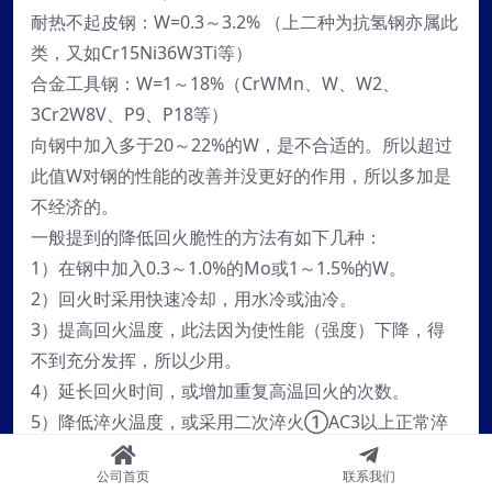
耐热不起皮钢：W=0.3～3.2% （上二种为抗氢钢亦属此
类，又如Cr15Ni36W3Ti等）
合金工具钢：W=1～18%（CrWMn、W、W2、
3Cr2W8V、P9、P18等）
向钢中加入多于20～22%的W，是不合适的。所以超过
此值W对钢的性能的改善并没更好的作用，所以多加是
不经济的。
一般提到的降低回火脆性的方法有如下几种：
1）在钢中加入0.3～1.0%的Mo或1～1.5%的W。
2）回火时采用快速冷却，用水冷或油冷。
3）提高回火温度，此法因为使性能（强度）下降，得
不到充分发挥，所以少用。
4）延长回火时间，或增加重复高温回火的次数。
5）降低淬火温度，或采用二次淬火①AC3以上正常淬
火②AC1～AC3之间不完全淬火以消除回火脆性。
公司首页
联系我们
6）在钢中加入V（约是钼含量%+0.1%可等效），以提