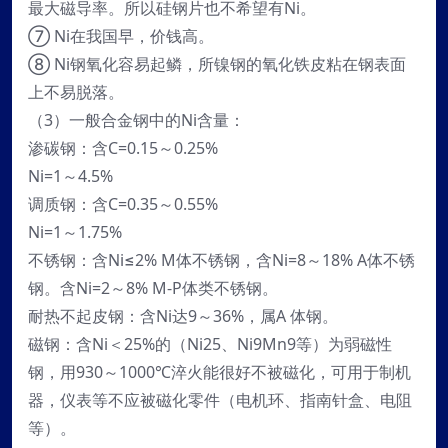
最大磁导率。所以硅钢片也不希望有Ni。
⑦ Ni在我国早，价钱高。
⑧ Ni钢氧化容易起鳞，所镍钢的氧化铁皮粘在钢表面
上不易脱落。
（3）一般合金钢中的Ni含量：
渗碳钢：含C=0.15～0.25%
Ni=1～4.5%
调质钢：含C=0.35～0.55%
Ni=1～1.75%
不锈钢：含Ni≤2% M体不锈钢，含Ni=8～18% A体不锈
钢。含Ni=2～8% M-P体类不锈钢。
耐热不起皮钢：含Ni达9～36%，属A 体钢。
磁钢：含Ni＜25%的（Ni25、Ni9Mn9等）为弱磁性
钢，用930～1000℃淬火能很好不被磁化，可用于制机
器，仪表等不应被磁化零件（电机环、指南针盒、电阻
等）。