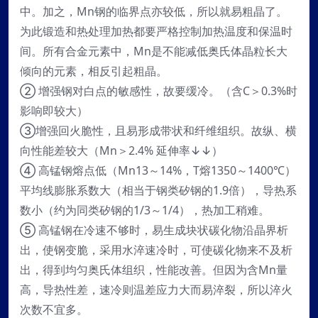
中。加之，Mn钢的临界点亦较低，所以就易粗晶了。
为此锻造和热处理加热都要严格控制加热温度和保温时
间。所有合金元素中，Mn是不能减低奥氏体晶粒长大
倾向的元素，相反引起粗晶。
② 增强钢对白点的敏感性，故要缓冷。（含C＞0.3%时
影响即较大）
③增强回火脆性，且易形成带状和纤维组织。故纵、横
向性能差较大（Mn＞2.4% 延伸率↓↓）
④ 高锰钢熔点低（Mn13～14%，T熔1350～1400℃）
平均线膨胀系数大（相当于钢类矽钢的1.9倍），导热系
数小（约为同类矽钢的1/3～1/4），热加工稍难。
⑤ 高锰钢在冷速不够时，易生成块状碳化物沿晶界析
出，使钢变脆，采用水淬速冷时，可使碳化物来不及析
出，得到均匀奥氏体组织，性能改善。但因为含Mn量
高，导热性差，速冷则温差应力大而易淬裂，所以淬火
次数不宜多。