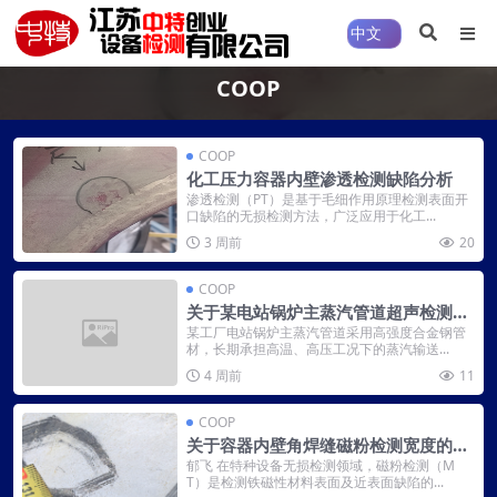
COOP
COOP
化工压力容器内壁渗透检测缺陷分析
渗透检测（PT）是基于毛细作用原理检测表面开
口缺陷的无损检测方法，广泛应用于化工...
3 周前
20
COOP
关于某电站锅炉主蒸汽管道超声检测时
信号异常的排查与分析
某工厂电站锅炉主蒸汽管道采用高强度合金钢管
材，长期承担高温、高压工况下的蒸汽输送...
4 周前
11
COOP
关于容器内壁角焊缝磁粉检测宽度的把
控要点
郁飞 在特种设备无损检测领域，磁粉检测（M
T）是检测铁磁性材料表面及近表面缺陷的...