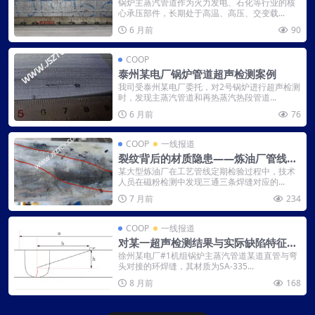
证
锅炉主蒸汽管道作为火力发电、石化等行业的核
心承压部件，长期处于高温、高压、交变载...
6 月前
90
COOP
泰州某电厂锅炉管道超声检测案例
我司受泰州某电厂委托，对2号锅炉进行超声检测
时，发现主蒸汽管道和再热蒸汽热段管道...
6 月前
76
COOP
一线报道
裂纹背后的材质隐患——炼油厂管线三
通缺陷排查与无损检测应用案例
某大型炼油厂在工艺管线定期检验过程中，技术
人员在磁粉检测中发现三通三条焊缝对应的...
7 月前
234
COOP
一线报道
对某一超声检测结果与实际缺陷特征的
比对及分析
徐州某电厂#1机组锅炉主蒸汽管道某道直管与弯
头对接的环焊缝，其材质为SA-335...
8 月前
168