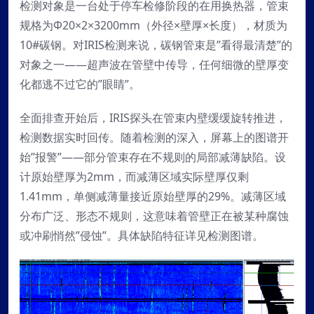
检测对象是一台处于停车检修阶段的在用换热器，管束
规格为Φ20×2×3200mm（外径×壁厚×长度），材质为
10#碳钢。对IRIS检测来说，碳钢管束是”看得最清楚”的
对象之一——超声波在管壁中传导，任何细微的壁厚变
化都逃不过它的”眼睛”。
全面排查开始后，IRIS探头在管束内壁缓缓旋转推进，
检测数据实时回传。随着检测的深入，屏幕上的图谱开
始”报警”——部分管束存在不规则的局部减薄缺陷。设
计原始壁厚为2mm，而减薄区域实际壁厚仅剩
1.41mm，单侧减薄量接近原始壁厚的29%。减薄区域
分布广泛、形态不规则，这意味着管壁正在被某种腐蚀
或冲刷悄然”侵蚀”。具体缺陷特征详见检测图谱。