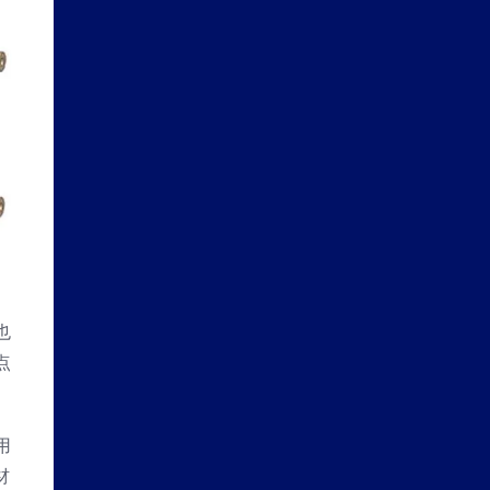
也
点
用
材