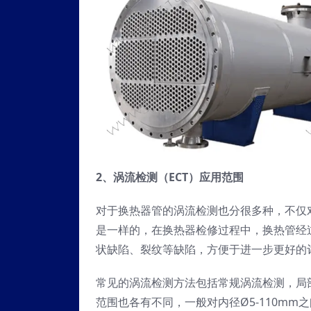
2、
涡流检测
（
EC
T）
应用
范围
对于换热器管的涡流检测也分很多种，不仅
是一样的，在换热器检修过程中，换热管经
状缺陷、裂纹等缺陷，方便于进一步更好的
常见的涡流检测方法包括常规涡流检测，局
范围也各有不同，一般对内径Ø5-110mm