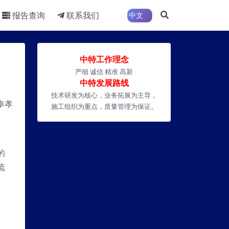
报告查询
联系我们
中特工作理念
严细 诚信 精准 高新
中特发展路线
技术研发为核心，业务拓展为主导，
奉孝
施工组织为重点，质量管理为保证。
的
流