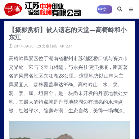
【摄影赏析】被人遗忘的天堂—高椅岭和小
东江
2017-09-30
文章归档
237
高椅岭风景区位于湖南省郴州市苏仙区桥口镇与资兴市
交界处，它与飞天山相隔，与永兴县便江接壤，距离著
名的风景名胜区东江湖28公里。这里地势以山林为主，
风景宜人，森林覆盖率达95%。高椅岭山、水、泉、
洞、寨、崖、坦俱全，是一块尚未开发的丹霞地貌处女
地，其最大的特点就是丹霞地貌周边有漂亮的水洼点
缀，红岩绿水、险寨奇涧，生态自然，美得一塌糊涂。