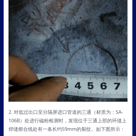
2. 对低过出口至分隔屏进口管道的三通（材质为：SA-
106B）处进行磁粉检测时，发现位于三通上部的环缝上
焊缝熔合线处有一条长约59mm的裂纹。如下图所示：