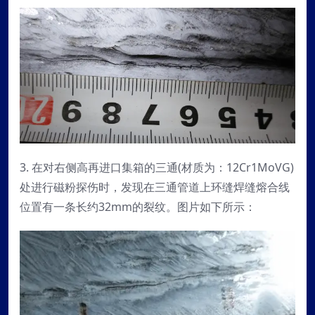
3. 在对右侧高再进口集箱的三通(材质为：12Cr1MoVG)
处进行磁粉探伤时，发现在三通管道上环缝焊缝熔合线
位置有一条长约32mm的裂纹。图片如下所示：