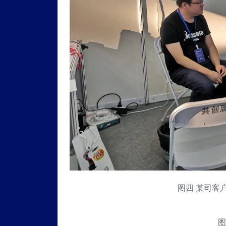
图四 某司客
图