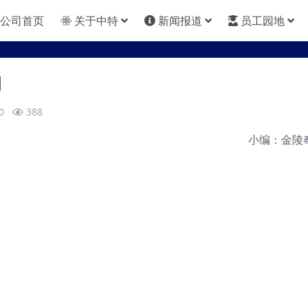
公司首页
关于中特
新闻报道
员工园地
例
0
388
小编：金陵