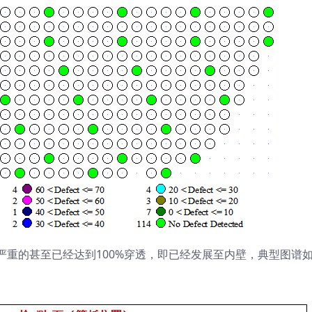
严重的甚至已经达到100%穿透，即已经发展至内壁，典型图谱