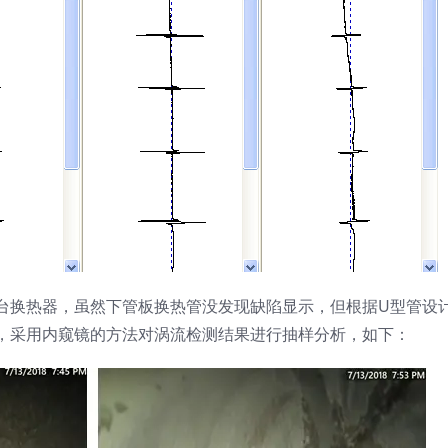
台换热器，虽然下管板换热管没发现缺陷显示，但根据U型管设
，采用内窥镜的方法对涡流检测结果进行抽样分析，如下：