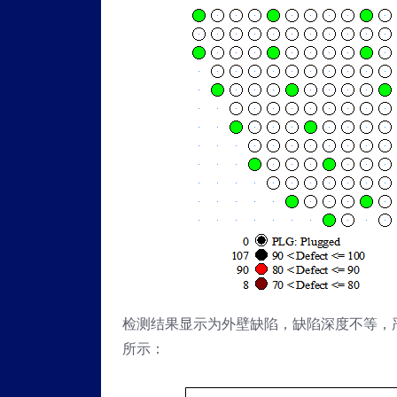
检测结果显示为外壁缺陷，缺陷深度不等，
所示：