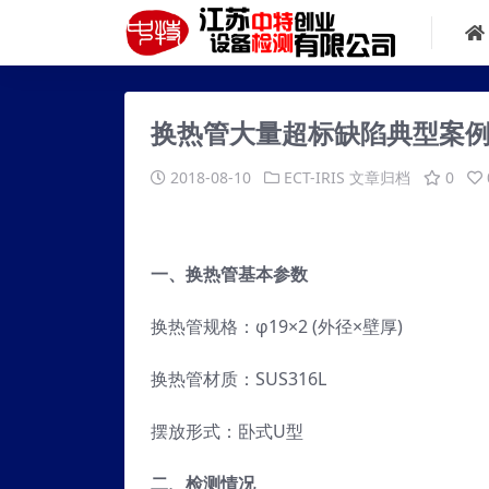
换热管大量超标缺陷典型案
2018-08-10
ECT-IRIS
文章归档
0
一、换热管基本参数
换热管规格：φ19×2 (外径×壁厚)
换热管材质：SUS316L
摆放形式：卧式U型
二、检测情况