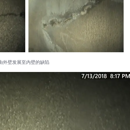
由外壁发展至内壁的缺陷