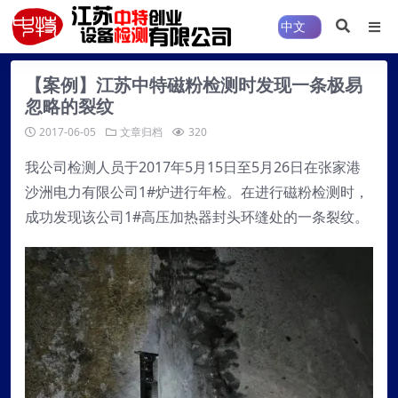
【案例】江苏中特磁粉检测时发现一条极易
忽略的裂纹
2017-06-05
文章归档
320
我公司检测人员于2017年5月15日至5月26日在张家港
沙洲电力有限公司1#炉进行年检。在进行磁粉检测时，
成功发现该公司1#高压加热器封头环缝处的一条裂纹。