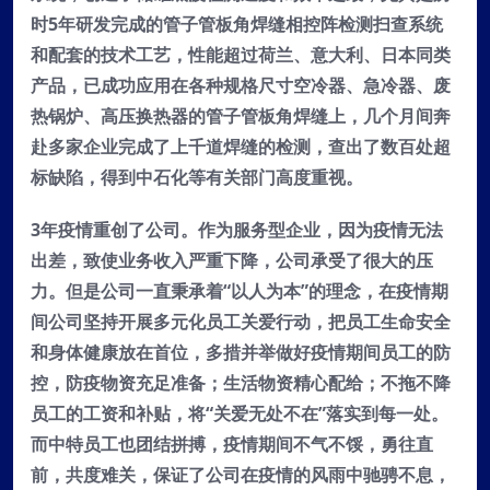
时5年研发完成的管子管板角焊缝相控阵检测扫查系统
和配套的技术工艺，性能超过荷兰、意大利、日本同类
产品，已成功应用在各种规格尺寸空冷器、急冷器、废
热锅炉、高压换热器的管子管板角焊缝上，几个月间奔
赴多家企业完成了上千道焊缝的检测，查出了数百处超
标缺陷，得到中石化等有关部门高度重视。
3年疫情重创了公司。作为服务型企业，因为疫情无法
出差，致使业务收入严重下降，公司承受了很大的压
力。但是公司一直秉承着“以人为本”的理念，在疫情期
间公司坚持开展多元化员工关爱行动，把员工生命安全
和身体健康放在首位，多措并举做好疫情期间员工的防
控，防疫物资充足准备；生活物资精心配给；不拖不降
员工的工资和补贴，将“关爱无处不在”落实到每一处。
而中特员工也团结拼搏，疫情期间不气不馁，勇往直
前，共度难关，保证了公司在疫情的风雨中驰骋不息，