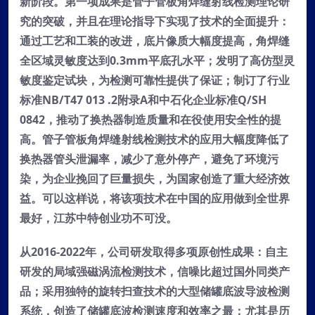
新阶段。第一项成果是管子管板角焊缝射线检测理论研
究的突破，并且在理论指导下实现了技术的全面提升：
通过工艺和工装的改进，底片像质大幅度提高，角焊缝
全区域灵敏度达到0.3mm平底孔水平；发明了高仿型灵
敏度鉴定试块，为检测可靠性提供了保证；制订了行业
标准NB/T47
013
.2附录A和中石化企业标准
Q/SH
0842
，推动了换热器制造质量和在役使用安全性的提
高。管子管板角焊缝射线检测技术的应用大幅度降低了
换热器管头泄漏率，减少了意外停产，避免了环境污
染，为企业挽回了巨量损失，为国家创造了重大经济效
益。可以这样说，将该项技术在中国的应用做到
全
世界
最好，江苏中特创业功不可没。
从2016-2022年，公司研发取得多项原创性成果：自主
研发的局域强磁涡流检测技术，信噪比超过国外同类产
品；采用独特的旋转扫查技术的大型储罐底波导波检测
系统，创造了储罐底波检测速度和效率之最；尤其是历