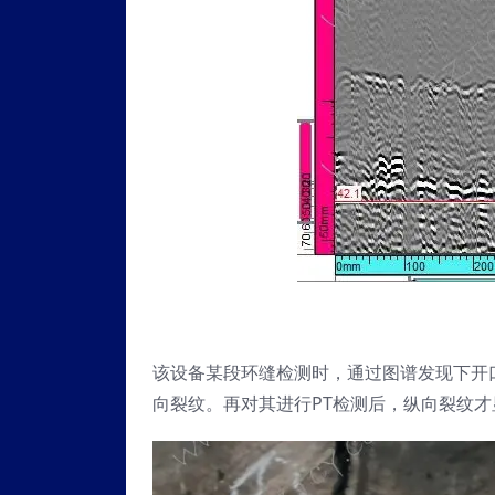
该设备某段环缝检测时，通过图谱发现下开
向裂纹。再对其进行PT检测后，纵向裂纹才