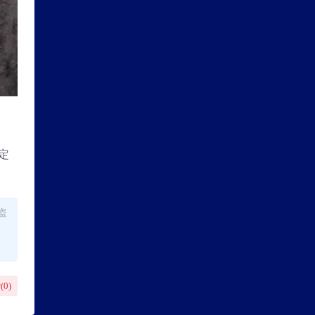
定
盗
(
0
)