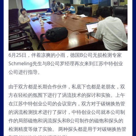
6月25日，伴着凉爽的小雨，德国B公司无损检测专家
Schmeling先生与B公司罗经理再次来到江苏中特创业
公司进行指导。
由于双方都是长期合作伙伴，私底下也都是老朋友，双
方在轻松的氛围下进行了涡流技术的探讨和实验。上午
在江苏中特创业公司的会议室内，双方对于碳钢换热管
的涡流检测技术进行了探讨，中特创业公司就本公司制
作的局部磁饱和涡流探头和B公司制作的磁饱和探头的
检测精度等做了实验。 两种探头都是用于对碳钢换热管