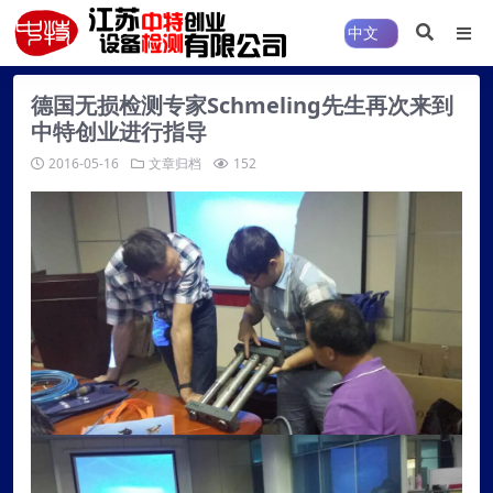
德国无损检测专家Schmeling先生再次来到
中特创业进行指导
2016-05-16
文章归档
152