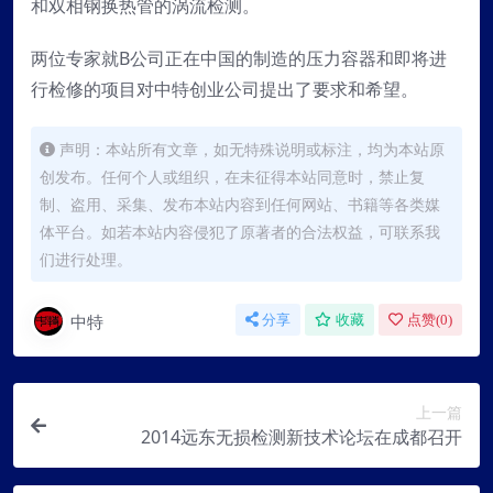
和双相钢换热管的涡流检测。
两位专家就B公司正在中国的制造的压力容器和即将进
行检修的项目对中特创业公司提出了要求和希望。
声明：本站所有文章，如无特殊说明或标注，均为本站原
创发布。任何个人或组织，在未征得本站同意时，禁止复
制、盗用、采集、发布本站内容到任何网站、书籍等各类媒
体平台。如若本站内容侵犯了原著者的合法权益，可联系我
们进行处理。
中特
分享
收藏
点赞(
0
)
上一篇
2014远东无损检测新技术论坛在成都召开