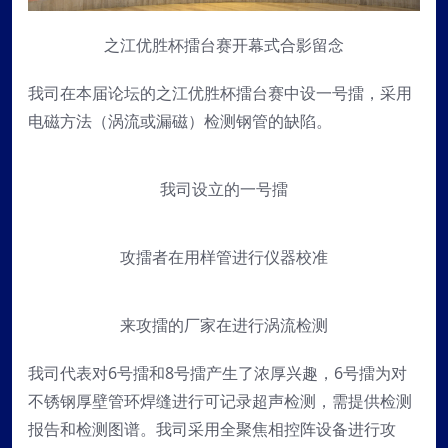
之江优胜杯擂台赛开幕式合影留念
我司在本届论坛的之江优胜杯擂台赛中设一号擂，采用
电磁方法（涡流或漏磁）检测钢管的缺陷。
我司设立的一号擂
攻擂者在用样管进行仪器校准
来攻擂的厂家在进行涡流检测
我司代表对6号擂和8号擂产生了浓厚兴趣，6号擂为对
不锈钢厚壁管环焊缝进行可记录超声检测，需提供检测
报告和检测图谱。我司采用全聚焦相控阵设备进行攻