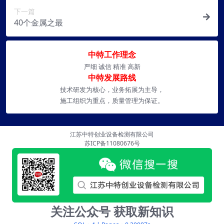
下一篇
40个金属之最
中特工作理念
严细 诚信 精准 高新
中特发展路线
技术研发为核心，业务拓展为主导，
施工组织为重点，质量管理为保证。
江苏中特创业设备检测有限公司
苏ICP备11080676号
关注公众号 获取新知识