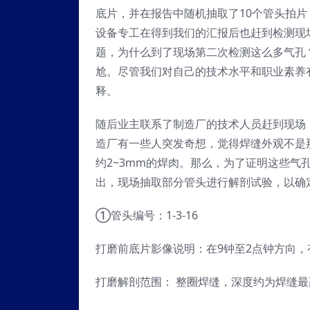
底片，并在报告中随机抽取了10个管头拍
设备专工在得到我们的汇报后也赶到检测现
题，为什么到了现场第二次检测这么多气孔？
尬。尽管我们对自己的技术水平和职业素养
释。
随后业主联系了制造厂的技术人员赶到现场
造厂有一些人突发奇想，觉得焊缝外观不是
约2~3mm的焊肉。那么，为了证明这些
出，现场抽取部分管头进行解剖试验，以确
①管头编号：1-3-16
打磨前底片影像说明：在9钟至2点钟方向
打磨解剖范围： 整圈焊缝，深度约为焊缝最