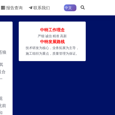
报告查询
联系我们
中特工作理念
严细 诚信 精准 高新
中特发展路线
技术研发为核心，业务拓展为主导，
苍狼
施工组织为重点，质量管理为保证。
其
且合
一
现
此前
和