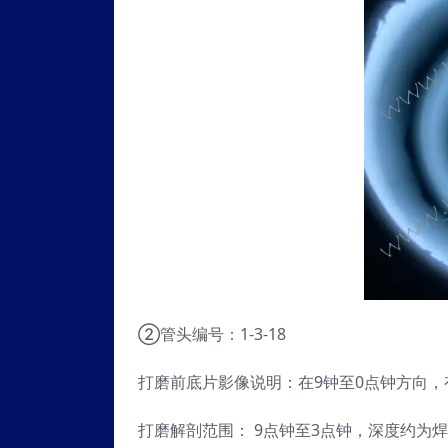
②管头编号：1-3-18
打磨前底片影像说明：在9钟至0点钟方向
打磨解剖范围： 9点钟至3点钟，深度约为焊