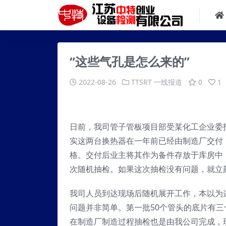
“这些气孔是怎么来的”
2022-08-26
TTSRT
一线报道
0
1
日前，我司管子管板项目部受某化工企业委
实这两台换热器在一年前已经由制造厂交付
格。交付后业主将其作为备件存放于库房中
次随机抽检。如果这次抽检没有问题，就立
我司人员到达现场后随机展开工作，本以为
问题并非简单。第一批50个管头的底片有三
在制造厂制造过程抽检也是由我公司完成，