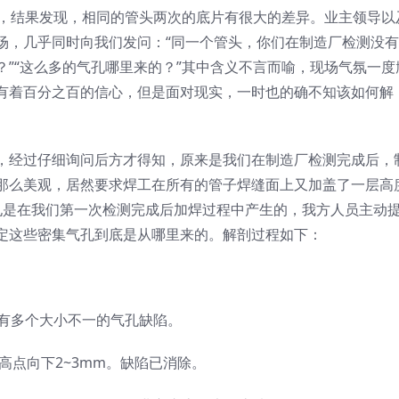
片，结果发现，相同的管头两次的底片有很大的差异。业主领导以
场，几乎同时向我们发问：“同一个管头，你们在制造厂检测没
”“这么多的气孔哪里来的？”其中含义不言而喻，现场气氛一度
有着百分之百的信心，但是面对现实，一时也的确不知该如何解
，经过仔细询问后方才得知，原来是我们在制造厂检测完成后，
那么美观，居然要求焊工在所有的管子焊缝面上又加盖了一层高
气孔是在我们第一次检测完成后加焊过程中产生的，我方人员主动
定这些密集气孔到底是从哪里来的。解剖过程如下：
，有多个大小不一的气孔缺陷。
高点向下2~3mm。缺陷已消除。