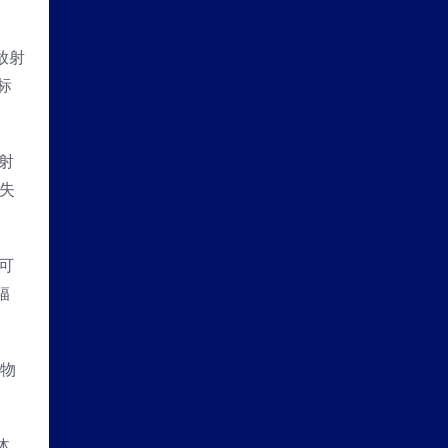
放射
标
射
失
可
辐
此物
体