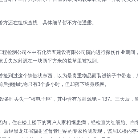
警方还在组织查找，具体细节暂不方便透露。
工程检测公司在中石化第五建设有限公司院内进行探伤作业期间
，该丢失放射源在一块两平方米的荒草里被找到。
曾捡到过这个铁链状东西，以为是贵重物品而装进裤子中带走，
前后接触此物只有3个多小时，但却落下终身残疾。
设备时丢失一“核电子秤”，其中含有放射源铯－137。三天后，
小区内，住在楼上楼下的两户人家相继患病，经检查为红细胞、白
亡。后经黑龙江省辐射监督管理站的专家检测发现，该居民楼内存