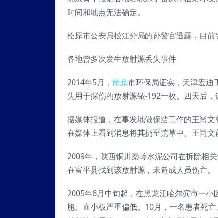
时间和地点无法确定。
松原市公安局松江分局的孙警官透露，目前
各地曾多次发生放射源丢失事件
2014年5月，
南京
市环保局证实，天津宏迪
失用于探伤的放射源铱-192一枚。四天后
据媒体报道，在事发地做保洁工作的王尚文
在媒体上看到消息将其扔至荒草中。王尚文
2009年，陕西铜川秦岭水泥公司在拆除相关
在富平县找到该放射源，未造成人员伤亡。
2005年6月中旬起，在黑龙江哈尔滨市一
胞、血小板严重偏低。10月，一名患者死