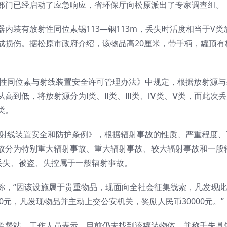
部门已经启动了应急响应，省环保厅向松原派出了专家调查组。
内装有放射性同位素锡113—铟113m，丢失时活度相当于V类
成损伤。据松原市政府介绍，该物品高20厘米，带手柄，罐顶有
射性同位素与射线装置安全许可管理办法》中规定，根据放射源与
高到低，将放射源分为Ⅰ类、Ⅱ类、Ⅲ类、Ⅳ类、Ⅴ类，而此次丢
类。
与射线装置安全和防护条例》，根据辐射事故的性质、严重程度、
故分为特别重大辐射事故、重大辐射事故、较大辐射事故和一般
丢失、被盗、失控属于一般辐射事故。
称，“因该设施属于贵重物品，现面向全社会征集线索，凡发现
0元，凡发现物品并主动上交公安机关，奖励人民币30000元。”
监督站，工作人员表示，目前仍未找到该罐装物体，并称丢失具